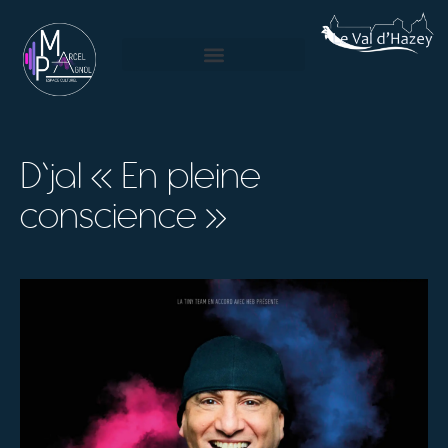
D’jal « En pleine
conscience »