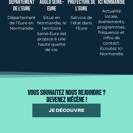
Departement
Agglo Seine-
Prefecture De
Ici Normandie
De L'eure
Eure
L'eure
Actualité
locale,
Département
Situé en
Service de
événements,
de l'Eure en
Normandie, le
l'état dans
programmes,
Normandie
territoire
l'Eure
fréquence et
Seine-Eure est
infos de
propice à une
contact.
haute qualité
Ecoutez Ici
de vie.
Normandie
VOUS SOUHAITEZ NOUS REJOINDRE ?
DEVENEZ MÉCÈNE !
JE DÉCOUVRE