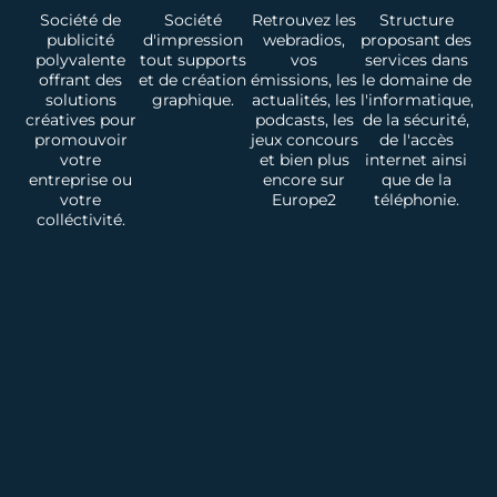
Société de
Société
Retrouvez les
Structure
publicité
d'impression
webradios,
proposant des
polyvalente
tout supports
vos
services dans
offrant des
et de création
émissions, les
le domaine de
solutions
graphique.
actualités, les
l'informatique,
créatives pour
podcasts, les
de la sécurité,
promouvoir
jeux concours
de l'accès
votre
et bien plus
internet ainsi
entreprise ou
encore sur
que de la
votre
Europe2
téléphonie.
colléctivité.