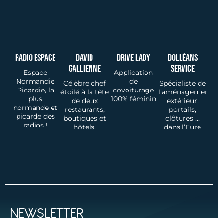
Radio Espace
David
Drive Lady
Dolléans
Gallienne
Service
Espace
Application
Normandie
de
Célèbre chef
Spécialiste de
Picardie, la
covoiturage
étoilé à la tête
l’aménagement
plus
100% féminin
de deux
extérieur,
normande et
restaurants,
portails,
picarde des
boutiques et
clôtures ...
radios !
hôtels.
dans l’Eure
NEWSLETTER