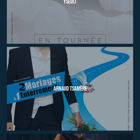
Yseult
Arnaud Tsamère